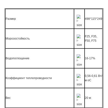
Размер
498*115*249
F25, F35,
Морозостойкость
F50, F75
Водопоглощение
16-17%
0,56-0,61 Вт/
Коэффициент теплопроводности
м оС
Вес
20 кг.