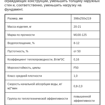
ограждающих конструкций, уменьшить толщину наружных
стен и, соответственно, уменьшить нагрузку на
фундамент.
Размер, мм
398х250х219
Масса изделия, кг
20-21
Марка по прочности
М100-125
Водопоглощение, %
8-12
Пустотность, %
от 50
Коэффициент теплопроводности, Вт/м*0C
0,16
Морозостойкость, циклы
F50
Класс средней плотности
1,0
Скорость начальной абсорбции воды, кг/
0,8-2,0
м2*мин
повышенной
Группа по теплотехнической эффективности
эффективности