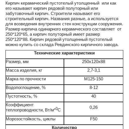
Кирпич керамический пустотелый утолщенный или как
его называют кирпич рядовой полуторный или
забутовочный кирпич. Строители называют его
строительный кирпич. Названия разные, а используется
для возведения внутренних стен конструкции сооружения.
Размер кирпича одинарного керамического составляет от
250*120*65, а кирпич полуторный имеет размер
250*120*88. Кирпич рядовой утолщенный пустотелый
можно купить со склада Ревдинского кирпичного завода.
Технические характеристики
Размер, мм
250x120x88
Масса изделия, кг
2,7-3,1
Марка по прочности
М125-150
Водопоглощение, %
8-12
Пустотность, %
40
Коэффициент
0,26
0
теплопроводности, Вт/м*
C
Морозостойкость, циклы
F50
Количество