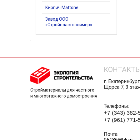
Кирпич Mattone
Завод ООО
«Стройпластполимер»
КОНТАКТ
г. Екатеринбург
Щорса 7, 3 эта
Стройматериалы для частного
и многоэтажного домостроения
Телефоны:
+7 (343) 382-
+7 (961) 771-
Почта:
96186@bk.
ru