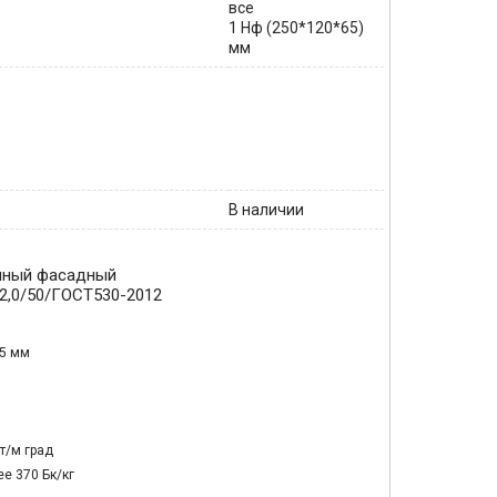
все
1 Нф (250*120*65)
мм
В наличии
нный фасадный
2,0/50/ГОСТ530-2012
65 мм
Вт/м град
е 370 Бк/кг