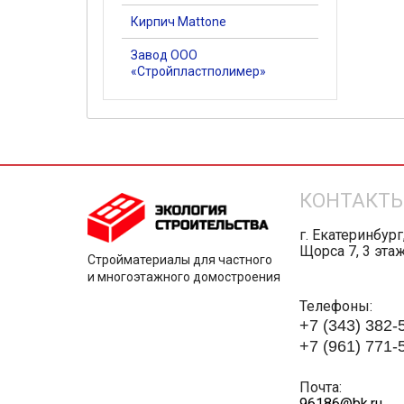
Кирпич Mattone
Завод ООО
«Стройпластполимер»
КОНТАКТ
г. Екатеринбург
Щорса 7, 3 эта
Стройматериалы для частного
и многоэтажного домостроения
Телефоны:
+7 (343) 382-
+7 (961) 771-
Почта:
96186@bk.
ru