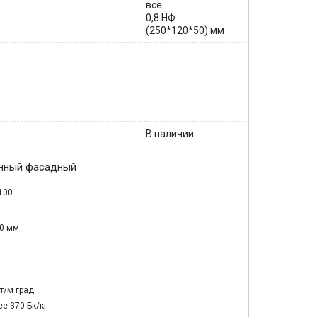
все
0,8 НФ
(250*120*50) мм
В наличии
енный фасадный
100
50 мм
Вт/м град
е 370 Бк/кг