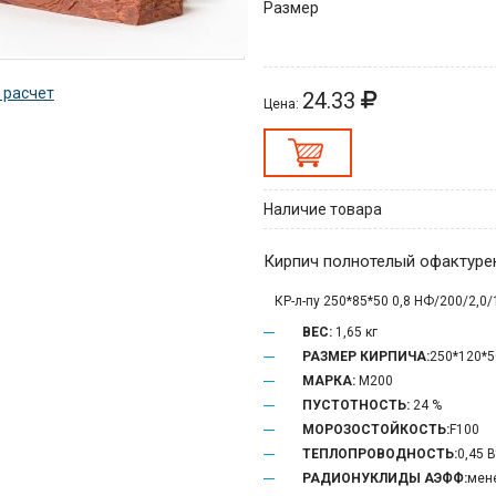
Размер
 расчет
24.33
Цена:
Наличие товара
Кирпич полнотелый офактур
КР-л-пу 250*85*50 0,8 НФ/200/2,0/
ВЕС:
1,65 кг
РАЗМЕР КИРПИЧА:
250*120*
МАРКА:
М200
ПУСТОТНОСТЬ:
24 %
МОРОЗОСТОЙКОСТЬ:
F100
ТЕПЛОПРОВОДНОСТЬ:
0,45 
РАДИОНУКЛИДЫ АЭФФ:
мене