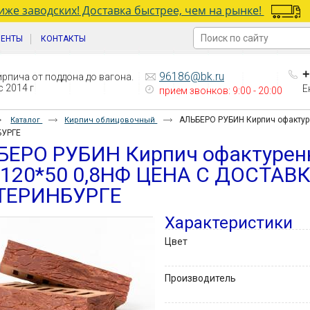
же заводских! Доставка быстрее, чем на рынке!
ИЕНТЫ
КОНТАКТЫ
+
96186@bk.ru
рпича от поддона до вагона.
 2014 г
Е
прием звонков: 9:00 - 20:00
АЛЬБЕРО РУБИН Кирпич офакту
Каталог
Кирпич облицовочный
БУРГЕ
БЕРО РУБИН Кирпич офактуре
*120*50 0,8НФ ЦЕНА С ДОСТАВ
ТЕРИНБУРГЕ
Характеристики
Цвет
Производитель