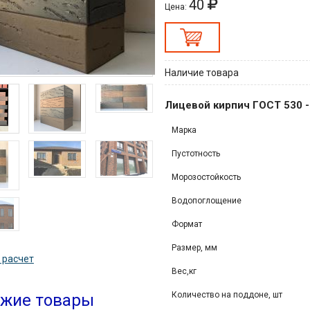
40
Цена:
Наличие товара
Лицевой кирпич ГОСТ 530 
Марка
Пустотность
Морозостойкость
Водопоглощение
Формат
Размер, мм
 расчет
Вес,кг
Количество на поддоне, шт
жие товары