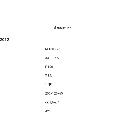
В наличии
-2012
М 150-175
33 — 36%
F 100
7-8%
1 NF
250х120х65
ок.2,6-2,7
420