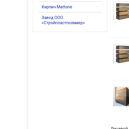
Кирпич Mattone
Завод ООО
«Стройпластполимер»
Лицевой 