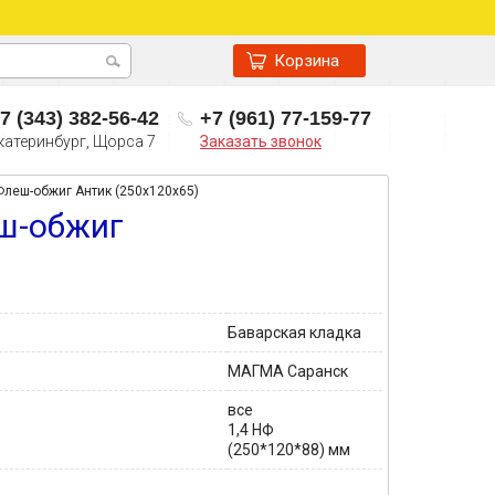
Корзина
7 (343) 382-56-42
+7 (961) 77-159-77
катеринбург, Щорса 7
Заказать звонок
леш-обжиг Антик (250х120х65)
ш-обжиг
Баварская кладка
МАГМА Саранск
все
1,4 НФ
(250*120*88) мм