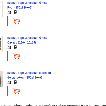
Кирпич керамический Флеш
Руст (250х120х65)
40
Кирпич керамический Флеш
Сахара (250х120х65)
40
Кирпич керамический лицевой
Флеш-обжиг (250х120х65)
40
кирпич «Флэш-обжиг» — необычный по красоте и качеству стр