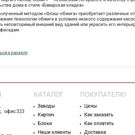
ьства дома в стиле «Баварская кладка».
полученный методом «Флэш-обжига» приобретает различные отт
вания технологии обжига в условиях низкого содержания кисл
ь неповторимый внешний вид зданий или украсить его интерье
 фасадам.
ься к разделу
Ы
КАТАЛОГ
ПОКУПАТЕЛЮ
,
Заводы
Цены
ж, офис.323
Кирпич
Как заказать
Блоки
Как оплатить
Наши клиенты
Доставка