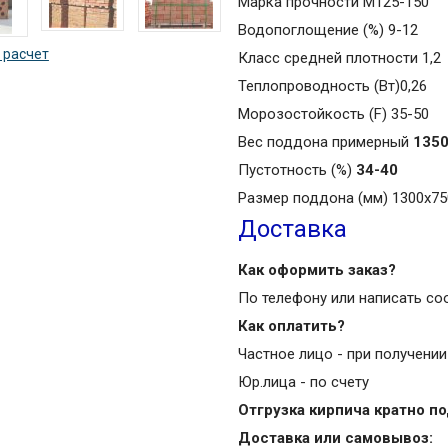
Марка прочности М125-150
Водопоглощение (%) 9-12
 расчет
Класс средней плотности 1,2
Теплопроводность (Вт)0,26
Морозостойкость (F) 35-50
Вес поддона примерный
1350
Пустотность (%)
34-40
Размер поддона (мм) 1300x75
Доставка
Как оформить заказ?
По телефону или написать со
Как оплатить?
Частное лицо - при получени
Юр.лица - по счету
Отгрузка кирпича кратно п
Доставка или самовывоз: