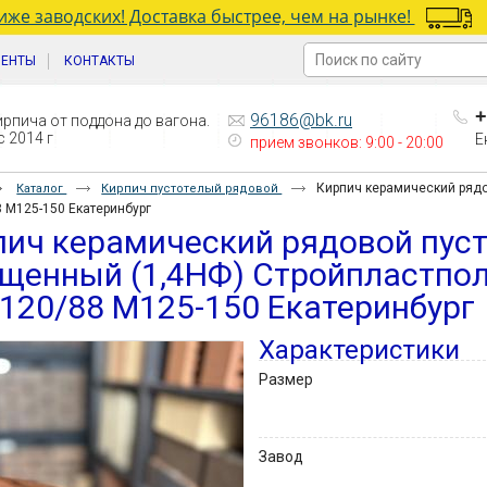
же заводских! Доставка быстрее, чем на рынке!
ИЕНТЫ
КОНТАКТЫ
+
96186@bk.ru
рпича от поддона до вагона.
 2014 г
Е
прием звонков: 9:00 - 20:00
Кирпич керамический ряд
Каталог
Кирпич пустотелый рядовой
 М125-150 Екатеринбург
пич керамический рядовой пус
лщенный (1,4НФ) Стройпластпо
120/88 М125-150 Екатеринбург
Характеристики
Размер
Завод