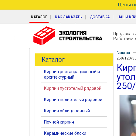
Цены ни
КАТАЛОГ
КАК ЗАКАЗАТЬ
ДОСТАВКА
НАШИ КЛ
Продажа ки
Работаем с
Главная
Каталог
250/120/88
Кир
Кирпич реставрационный и
уто
архитектурный
250/
Кирпич пустотелый рядовой
Кирпич полнотелый рядовой
Кирпич облицовочный
Печной кирпич
Керамические блоки