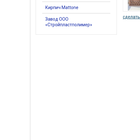
Кирпич Mattone
сделать
Завод ООО
«Стройпластполимер»