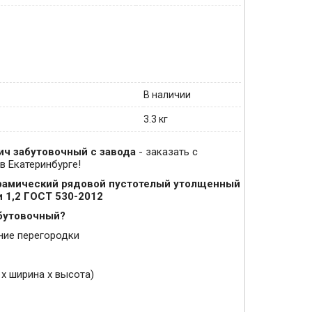
В наличии
3.3 кг
ич забутовочный с завода
- заказать с
в Екатеринбурге!
рамический рядовой пустотелый утолщенный
и 1,2 ГОСТ 530-2012
абутовочный?
нние перегородки
 х ширина х высота)