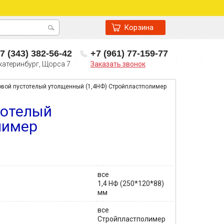
Корзина
7 (343) 382-56-42
+7 (961) 77-159-77
катеринбург, Щорса 7
Заказать звонок
овой пустотелый утолщенный (1,4НФ) Стройпластполимер
тотелый
лимер
все
1,4 НФ (250*120*88)
мм
все
Стройпластполимер