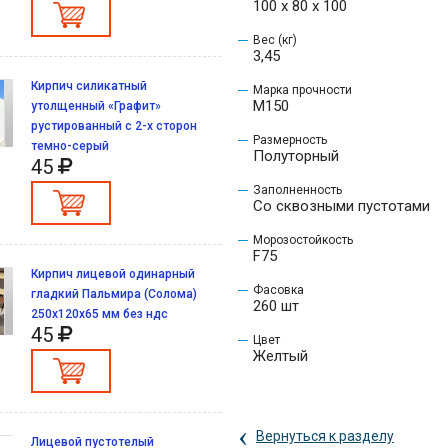
100 x 80 x 100
Вес (кг)
3,45
Кирпич силикатный
Марка прочности
M150
утолщенный «Графит»
рустированный с 2-х сторон
Размерность
темно-серый
Полуторный
45
Заполненность
Со сквозными пустотами
Морозостойкость
F75
Кирпич лицевой одинарный
Фасовка
гладкий Пальмира (Солома)
260 шт
250х120х65 мм без ндс
45
Цвет
Желтый
‹
Вернуться к разделу
Лицевой пустотелый