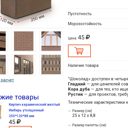
Пустотность
Морозостойкость
45
Цена:
Наличие товара
"Шоколад» доступен в четыре
 расчет
Гладкий
— для ценителей со
Кора дуба
— для тех, кто ищ
Рустик
— для проектов, треб
жие товары
Технические характеристики 
Кирпич керамический желтый
Имбирь утолщенный
Размер (см)
25 x 12 x 8,8
250*120*88 мм
45
Размер палетты (см)