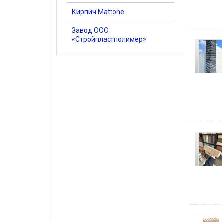
Кирпич Mattone
Завод ООО
«Стройпластполимер»