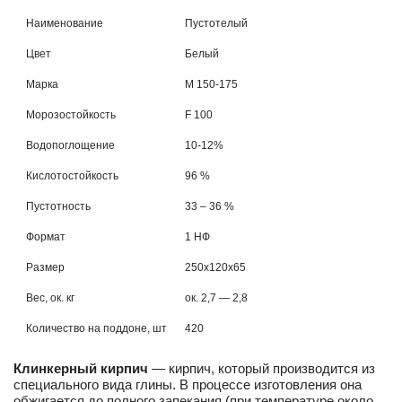
Наименование
Пустотелый
Цвет
Белый
Марка
М 150-175
Морозостойкость
F 100
Водопоглощение
10-12%
Кислотостойкость
96 %
Пустотность
33 – 36 %
Формат
1 НФ
Размер
250х120х65
Вес, ок. кг
ок. 2,7 — 2,8
Количество на поддоне, шт
420
Клинкерный кирпич
— кирпич, который производится из
специального вида глины. В процессе изготовления она
обжигается до полного запекания (при температуре около